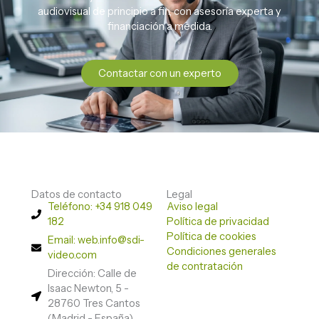
audiovisual de principio a fin, con asesoría experta y
financiación a medida.
Contactar con un experto
Datos de contacto
Legal
Teléfono: +34 918 049
Aviso legal
182
Política de privacidad
Política de cookies
Email: web.info@sdi-
Condiciones generales
video.com
de contratación
Dirección: Calle de
Isaac Newton, 5 -
28760 Tres Cantos
(Madrid - España)