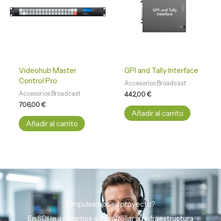
Videohub Master
GPI and Tally Interface
Control Pro
Accesorios Broadcast
Accesorios Broadcast
442,00
€
706,00
€
Añadir al carrito
Añadir al carrito
¿Impulsamos su proyecto?
En SDI le ayudamos a desarrollar su infraestructura