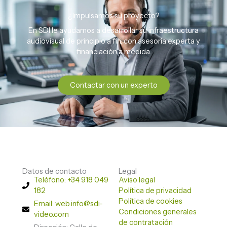
¿Impulsamos su proyecto?
En SDI le ayudamos a desarrollar su infraestructura
audiovisual de principio a fin, con asesoría experta y
financiación a medida.
Contactar con un experto
Datos de contacto
Legal
Teléfono: +34 918 049
Aviso legal
182
Política de privacidad
Política de cookies
Email: web.info@sdi-
Condiciones generales
video.com
de contratación