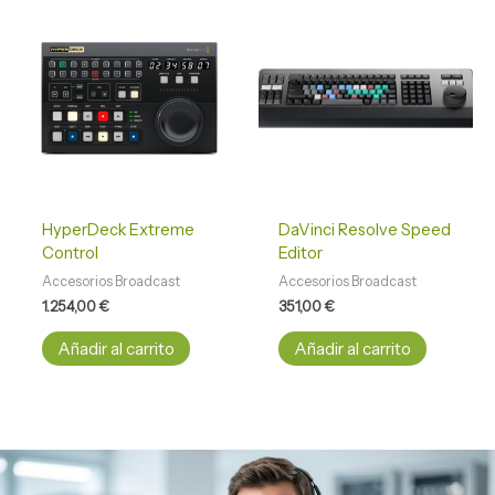
HyperDeck Extreme
DaVinci Resolve Speed
Control
Editor
Accesorios Broadcast
Accesorios Broadcast
1.254,00
€
351,00
€
Añadir al carrito
Añadir al carrito