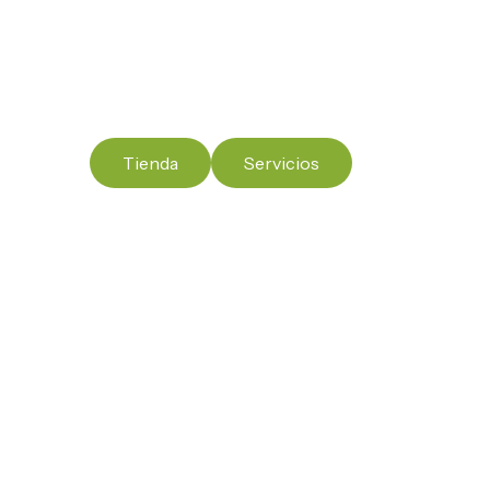
Somos el partner de confianza que apo
experta y opciones de financiaci
Tienda
Servicios