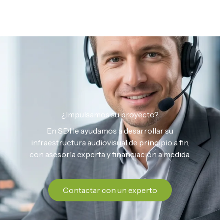
¿Impulsamos su proyecto?
En SDI le ayudamos a desarrollar su
infraestructura audiovisual de principio a fin,
con asesoría experta y financiación a medida.
Contactar con un experto