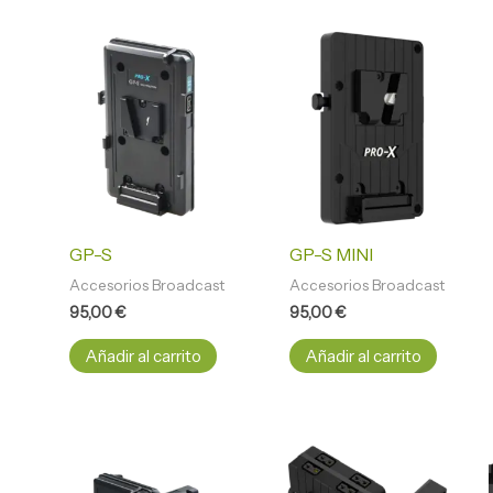
GP-S
GP-S MINI
Accesorios Broadcast
Accesorios Broadcast
95,00
€
95,00
€
Añadir al carrito
Añadir al carrito