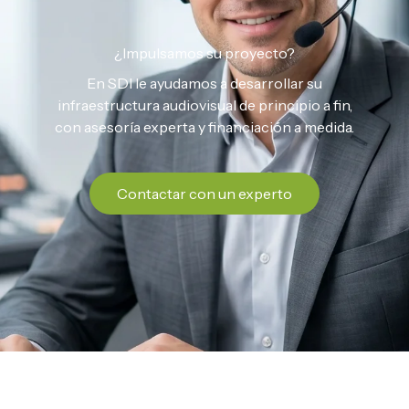
¿Impulsamos su proyecto?
En SDI le ayudamos a desarrollar su
infraestructura audiovisual de principio a fin,
con asesoría experta y financiación a medida.
Contactar con un experto