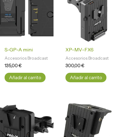
S-GP-A mini
XP-MV-FX6
Accesorios Broadcast
Accesorios Broadcast
135,00
€
300,00
€
Añadir al carrito
Añadir al carrito