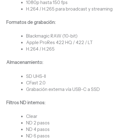
1080p hasta 150 fps
H.264 / H.265 para broadcast y streaming
Formatos de grabación:
Blackmagic RAW (10-bit)
Apple ProRes 422 HQ / 422 / LT
H.264 / H.265
Almacenamiento:
SD UHS-II
CFast 2.0
Grabación externa vía USB-C a SSD
Filtros ND internos:
Clear
ND 2 pasos
ND 4 pasos
ND 6 pasos