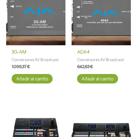
3G-AM
ADA4
Conversores AV Broadcast
Conversores AV Broadcast
1.099,37
€
642,63
€
Añadir al carrito
Añadir al carrito