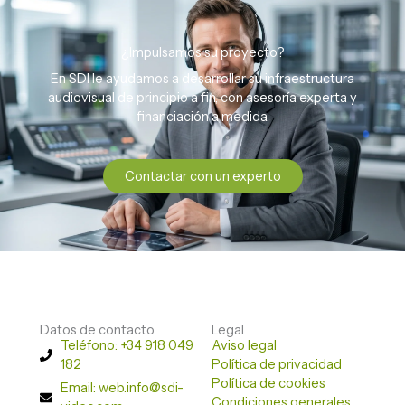
¿Impulsamos su proyecto?
En SDI le ayudamos a desarrollar su infraestructura
audiovisual de principio a fin, con asesoría experta y
financiación a medida.
Contactar con un experto
Datos de contacto
Legal
Teléfono: +34 918 049
Aviso legal
182
Política de privacidad
Política de cookies
Email: web.info@sdi-
Condiciones generales