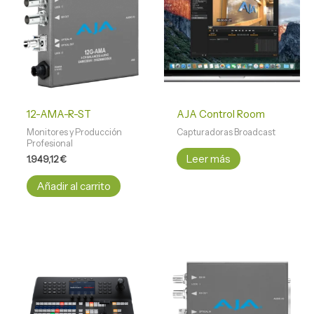
12-AMA-R-ST
AJA Control Room
Monitores y Producción
Capturadoras Broadcast
Profesional
Leer más
1.949,12
€
Añadir al carrito