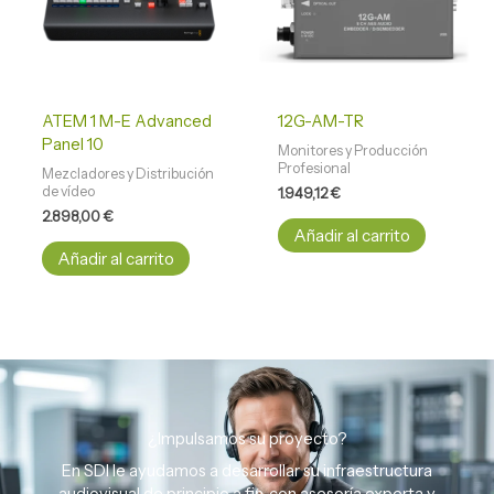
ATEM 1 M-E Advanced
12G-AM-TR
Panel 10
Monitores y Producción
Profesional
Mezcladores y Distribución
de vídeo
1.949,12
€
2.898,00
€
Añadir al carrito
Añadir al carrito
¿Impulsamos su proyecto?
En SDI le ayudamos a desarrollar su infraestructura