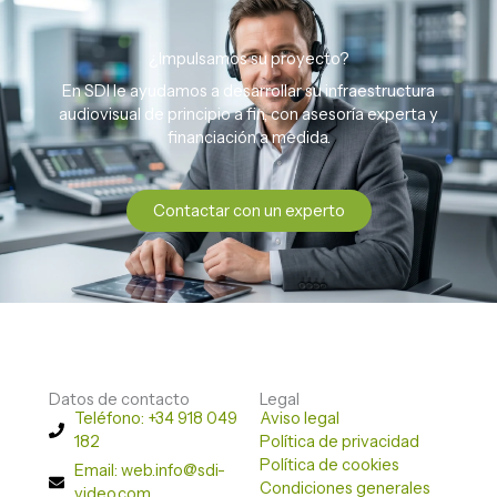
¿Impulsamos su proyecto?
En SDI le ayudamos a desarrollar su infraestructura
audiovisual de principio a fin, con asesoría experta y
financiación a medida.
Contactar con un experto
Datos de contacto
Legal
Teléfono: +34 918 049
Aviso legal
182
Política de privacidad
Política de cookies
Email: web.info@sdi-
Condiciones generales
video.com