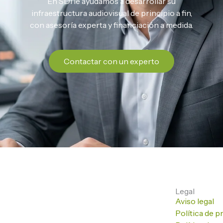
En SDI le ayudamos a desarrollar su
infraestructura audiovisual de principio a fin,
con asesoría experta y financiación a medida.
Contactar con un experto
Legal
Aviso legal
Política de p