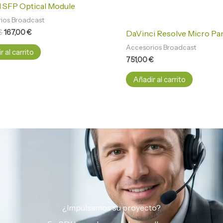
 SFP Optical Module
ios Broadcast
€
167,00
€
DaVinci Resolve Micro Pa
Accesorios Broadcast
 al carrito
751,00
€
Añadir al carrito
¿Impulsamos su proyecto?