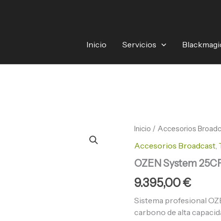
Inicio
Servicios
Blackmagi
OZEN
Inicio
/
Accesorios Broad
System
Accesorios Broadcast
,
25CF1
cantidad
OZEN System 25CF
9.395,00
€
Sistema profesional OZE
carbono de alta capacida