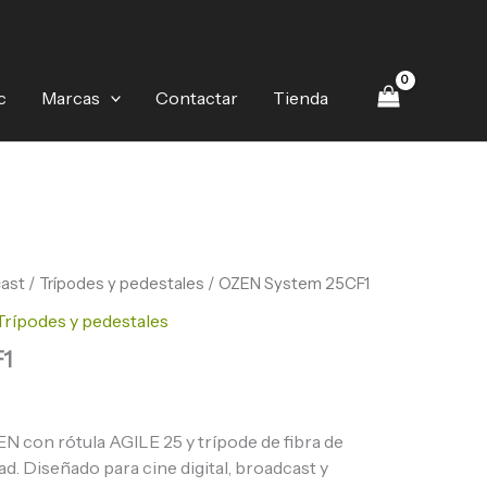
c
Marcas
Contactar
Tienda
cast
/
Trípodes y pedestales
/ OZEN System 25CF1
Trípodes y pedestales
1
N con rótula AGILE 25 y trípode de fibra de
d. Diseñado para cine digital, broadcast y