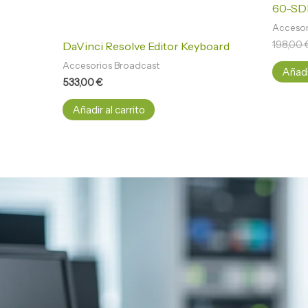
60-SDI
Accesor
198,00
DaVinci Resolve Editor Keyboard
Accesorios Broadcast
Añadir
533,00
€
Añadir al carrito