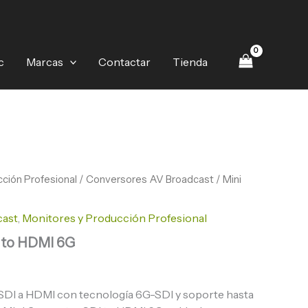
HDMI
6G
cantidad
c
Marcas
Contactar
Tienda
ción Profesional
/
Conversores AV Broadcast
/ Mini
G
cast
,
Monitores y Producción Profesional
I to HDMI 6G
SDI a HDMI con tecnología 6G-SDI y soporte hasta