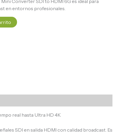
c Mini Converter SDI to HDMI 6G es ideal para
st en entornos profesionales.
arrito
empo real hasta Ultra HD 4K
eñales SDI en salida HDMI con calidad broadcast. Es