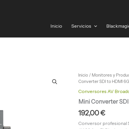
Inicio
Servicios
Blackmagi
Mini
Inicio
/
Monitores y Produc
Converter
Converter SDI to HDMI 6
SDI
Conversores AV Broad
to
HDMI
Mini Converter SD
6G
cantidad
192,00
€
Conversor profesional 