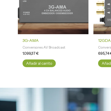
3G-AMA
12GDA
Conversores AV Broadcast
Convers
1.099,37
€
695,74
Añadir al carrito
Añadir