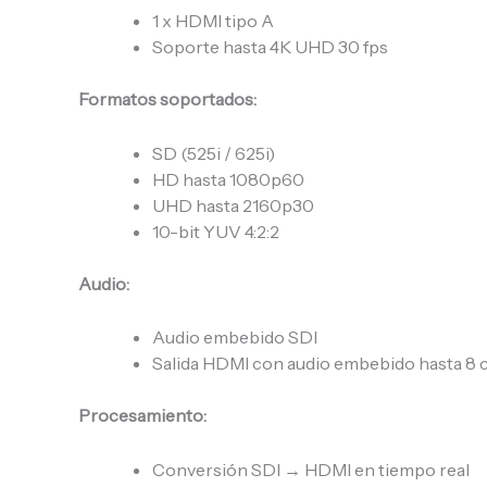
1 x HDMI tipo A
Soporte hasta 4K UHD 30 fps
Formatos soportados:
SD (525i / 625i)
HD hasta 1080p60
UHD hasta 2160p30
10-bit YUV 4:2:2
Audio:
Audio embebido SDI
Salida HDMI con audio embebido hasta 8 
Procesamiento:
Conversión SDI → HDMI en tiempo real