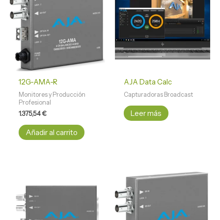
12G-AMA-R
AJA Data Calc
Monitores y Producción
Capturadoras Broadcast
Profesional
Leer más
1.375,54
€
Añadir al carrito