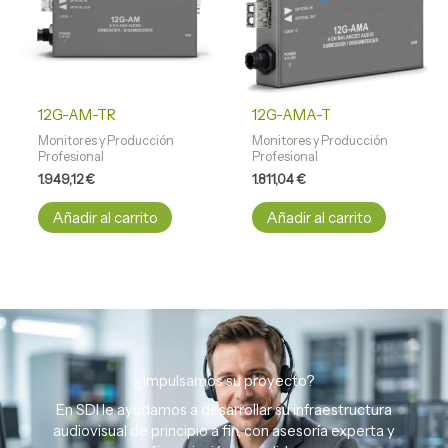
12G-AM-TR
12G-AMA-T
Monitores y Producción
Monitores y Producción
Profesional
Profesional
1.949,12
€
1.811,04
€
Añadir al carrito
Añadir al carrito
¿Impulsamos su proyecto?
En SDI le ayudamos a desarrollar su infraestructura
audiovisual de principio a fin, con asesoría experta y