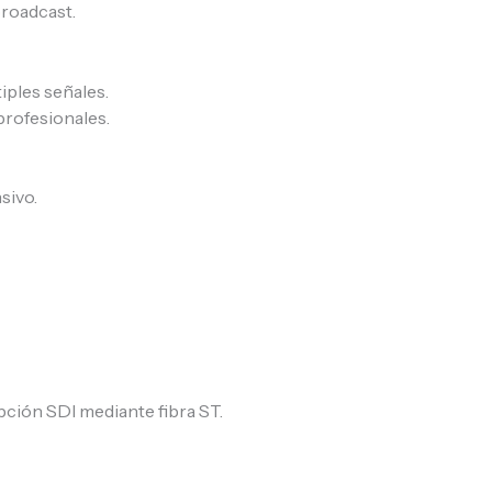
broadcast.
iples señales.
profesionales.
sivo.
pción SDI mediante fibra ST.