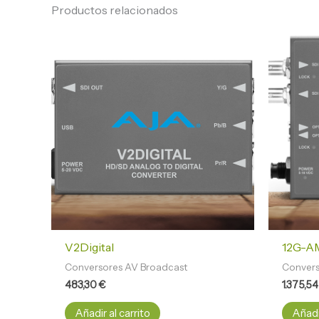
Productos relacionados
V2Digital
12G-A
Conversores AV Broadcast
Convers
483,30
€
1.375,5
Añadir al carrito
Añadir