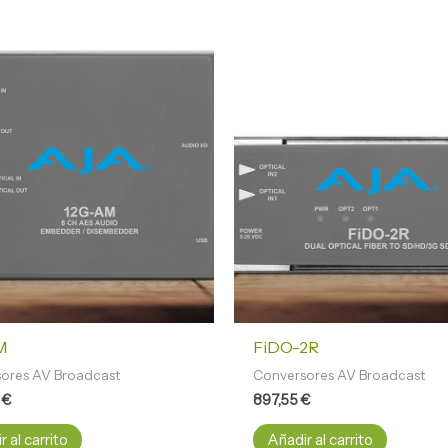
M
FiDO-2R
ores AV Broadcast
Conversores AV Broadcast
4
€
897,55
€
 al carrito
Añadir al carrito