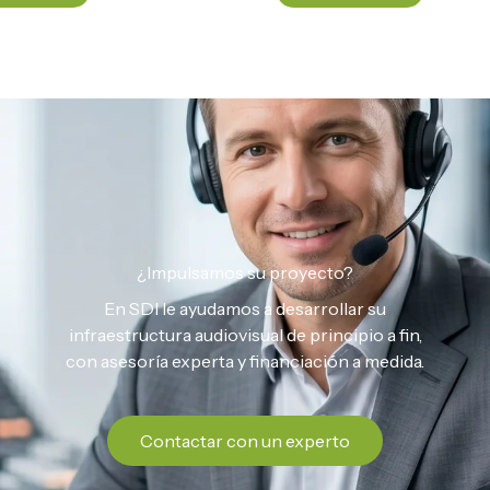
¿Impulsamos su proyecto?
En SDI le ayudamos a desarrollar su
infraestructura audiovisual de principio a fin,
con asesoría experta y financiación a medida.
Contactar con un experto