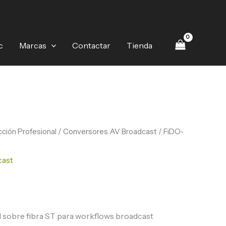
c
Marcas
Contactar
Tienda
ción Profesional
/
Conversores AV Broadcast
/ FiDO-
cast
 sobre fibra ST para workflows broadcast