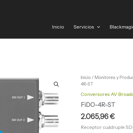
Inicio
Servicios
Blackmagi
FiDO-
Inicio
/
Monitores y Produc
4R-
4R-ST
ST
Conversores AV Broad
cantidad
FiDO-4R-ST
2.065,96
€
Receptor cuádruple SDI