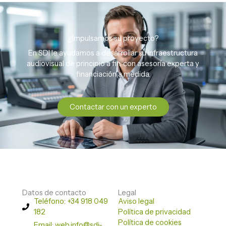
¿Impulsamos su proyecto?
En SDI le ayudamos a desarrollar su infraestructura
audiovisual de principio a fin, con asesoría experta y
financiación a medida.
Contactar con un experto
Datos de contacto
Legal
Teléfono: +34 918 049
Aviso legal
182
Política de privacidad
Política de cookies
Email: web.info@sdi-