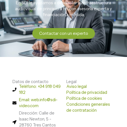
En SDI le ayudamos a desarrollar su infraestructura
audiovisual de principio a fin, con asesoría experta y
financiación a medida.
Contactar con un experto
Datos de contacto
Legal
Teléfono: +34 918 049
Aviso legal
182
Política de privacidad
Política de cookies
Email: web.info@sdi-
Condiciones generales
video.com
de contratación
Dirección: Calle de
Isaac Newton, 5 -
28760 Tres Cantos