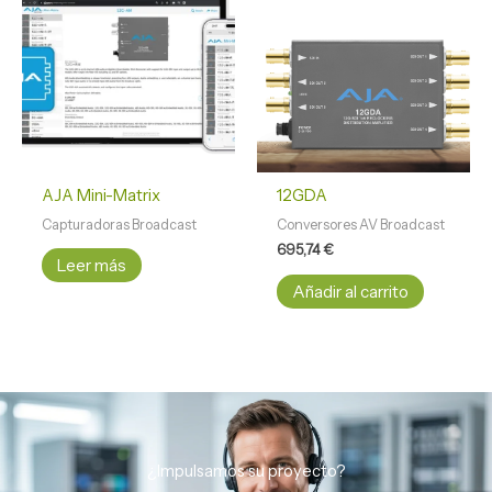
AJA Mini-Matrix
12GDA
Capturadoras Broadcast
Conversores AV Broadcast
695,74
€
Leer más
Añadir al carrito
¿Impulsamos su proyecto?