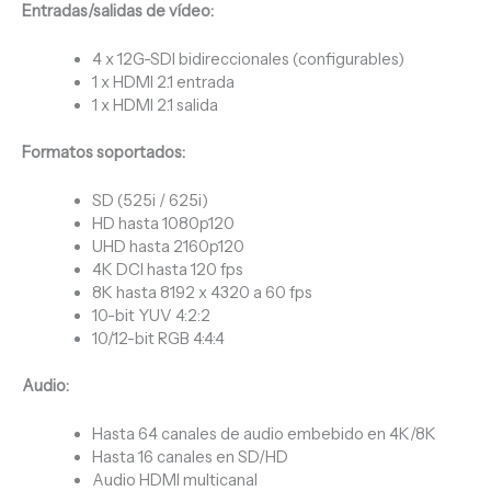
Entradas/salidas de vídeo:
4 x 12G-SDI bidireccionales (configurables)
1 x HDMI 2.1 entrada
1 x HDMI 2.1 salida
Formatos soportados:
SD (525i / 625i)
HD hasta 1080p120
UHD hasta 2160p120
4K DCI hasta 120 fps
8K hasta 8192 x 4320 a 60 fps
10-bit YUV 4:2:2
10/12-bit RGB 4:4:4
Audio:
Hasta 64 canales de audio embebido en 4K/8K
Hasta 16 canales en SD/HD
Audio HDMI multicanal