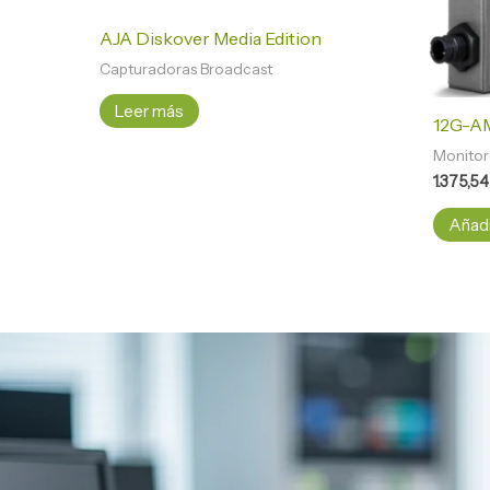
AJA Diskover Media Edition
Capturadoras Broadcast
Leer más
12G-A
Monitor
1.375,5
Añadir