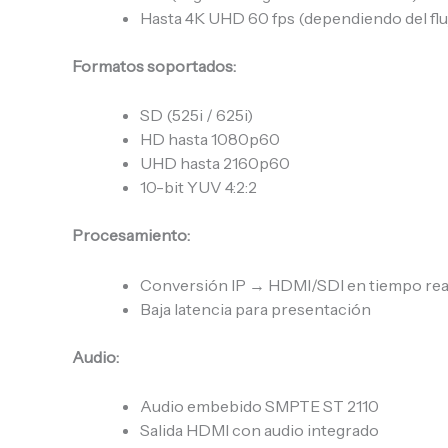
Hasta 4K UHD 60 fps (dependiendo del fluj
Formatos soportados:
SD (525i / 625i)
HD hasta 1080p60
UHD hasta 2160p60
10-bit YUV 4:2:2
Procesamiento:
Conversión IP → HDMI/SDI en tiempo rea
Baja latencia para presentación
Audio:
Audio embebido SMPTE ST 2110
Salida HDMI con audio integrado