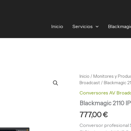
Inicio
Servicios
Blackmagi
Blackmagic
Inicio
/
Monitores y Produc
2110
Broadcast
/ Blackmagic 21
IP
Conversores AV Broad
Presentation
Converter
Blackmagic 2110 IP
cantidad
777,00
€
Conversor profesional 