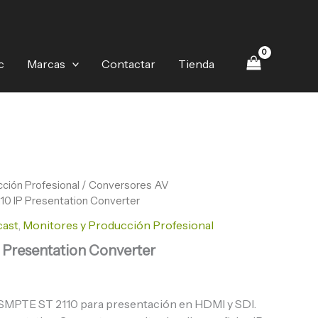
Converter
cantidad
c
Marcas
Contactar
Tienda
ción Profesional
/
Conversores AV
10 IP Presentation Converter
cast
,
Monitores y Producción Profesional
 Presentation Converter
SMPTE ST 2110 para presentación en HDMI y SDI.