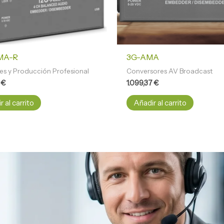
MA-R
3G-AMA
es y Producción Profesional
Conversores AV Broadcast
4
€
1.099,37
€
 al carrito
Añadir al carrito