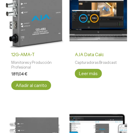
12G-AMA-T
AJA Data Calc
Monitores y Producción
Capturadoras Broadcast
Profesional
Leer más
1.811,04
€
Añadir al carrito