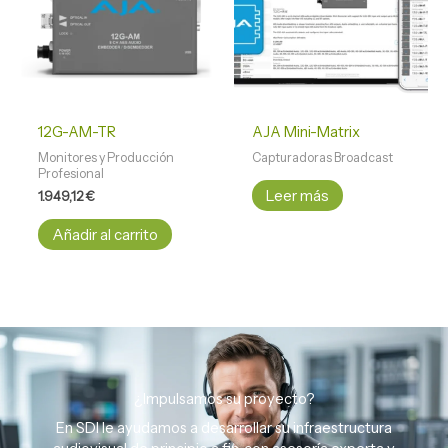
12G-AM-TR
AJA Mini-Matrix
Monitores y Producción
Capturadoras Broadcast
Profesional
Leer más
1.949,12
€
Añadir al carrito
¿Impulsamos su proyecto?
En SDI le ayudamos a desarrollar su infraestructura