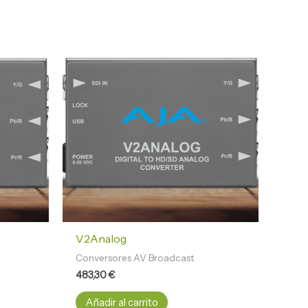
V2Analog
Conversores AV Broadcast
483,30
€
Añadir al carrito