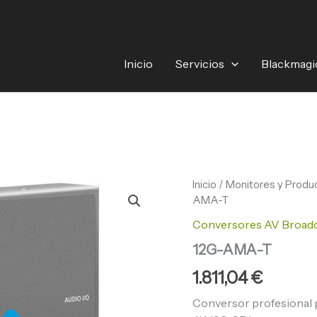
Inicio
Servicios
Blackmagi
12G-
Inicio
/
Monitores y Produc
AMA-
AMA-T
T
Conversores AV Broad
cantidad
12G-AMA-T
1.811,04
€
Conversor profesional p