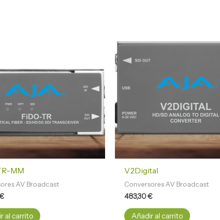
TR-MM
V2Digital
ores AV Broadcast
Conversores AV Broadcast
€
483,30
€
 al carrito
Añadir al carrito