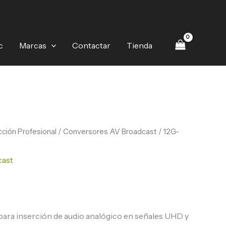
c
Marcas
Contactar
Tienda
ción Profesional
/
Conversores AV Broadcast
/ 12G-
cast
ara inserción de audio analógico en señales UHD y