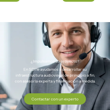
¿Impulsamos su proyecto?
En SDI le ayudamos a desarrollar su
infraestructura audiovisual de principio a fin,
con asesoría experta y financiación a medida.
Contactar con un experto