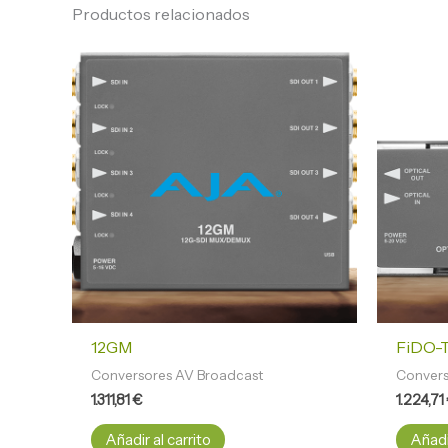
Productos relacionados
12GM
FiDO-
Conversores AV Broadcast
Convers
1.311,81
€
1.224,71
Añadir al carrito
Añadir