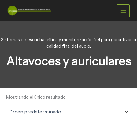
Ir
C
D
a
i
al
t
s
contenido
e
p
g
o
o
n
r
i
Sistemas de escucha crítica y monitorización fiel para garantizar la
í
b
calidad final del audio.
a
i
Altavoces y auriculares
l
i
d
a
d
Mostrando el único resultado