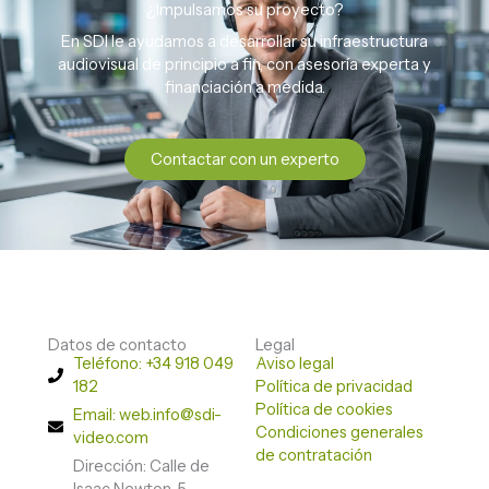
¿Impulsamos su proyecto?
En SDI le ayudamos a desarrollar su infraestructura
audiovisual de principio a fin, con asesoría experta y
financiación a medida.
Contactar con un experto
Datos de contacto
Legal
Teléfono: +34 918 049
Aviso legal
182
Política de privacidad
Política de cookies
Email: web.info@sdi-
Condiciones generales
video.com
de contratación
Dirección: Calle de